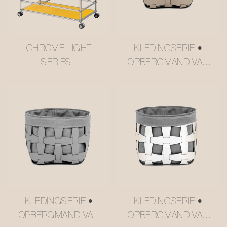
CHROME LIGHT
KLEDINGSERIE •
SERIES ·
OPBERGMAND VAN
MEERLAAGSE
MESH-LEER
TROLLEY IN
#MSR027-3
BOTERGELE USM-
STIJL #MSR2408016
KLEDINGSERIE •
KLEDINGSERIE •
OPBERGMAND VAN
OPBERGMAND VAN