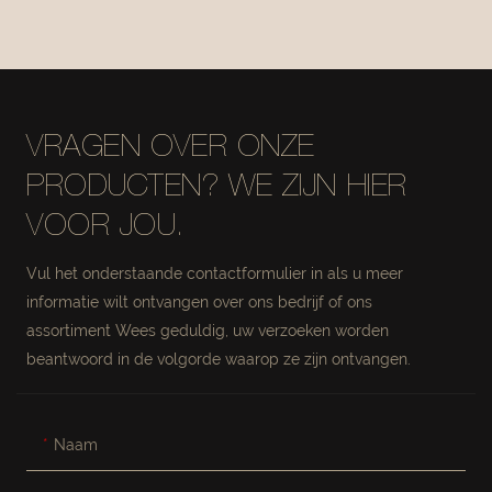
MESH-LEER
MESH-LEER
#MSR027-2
#MSR027
VRAGEN OVER ONZE
PRODUCTEN? WE ZIJN HIER
VOOR JOU.
Vul het onderstaande contactformulier in als u meer
informatie wilt ontvangen over ons bedrijf of ons
assortiment Wees geduldig, uw verzoeken worden
beantwoord in de volgorde waarop ze zijn ontvangen.
Naam