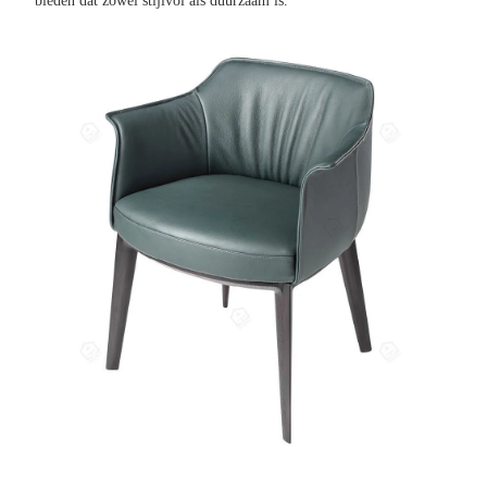
bieden dat zowel stijlvol als duurzaam is.