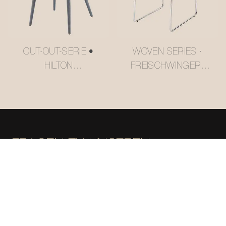
CUT-OUT-SERIE •
WOVEN SERIES ·
HILTON
FREISCHWINGER-
ESSZIMMERSTUHL
ESSZIMMERSTUHL
#M2252
GRID ORDER
#M2158
FRAGEN ZU UNSEREN
PRODUKTEN? WIR SIND FÜR SIE
DA.
Bitte füllen Sie das folgende Kontaktformular aus, wenn Sie
weitere Informationen über unser Unternehmen oder unsere