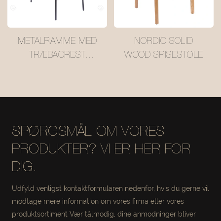
METALRAMME MED
NORDIC SOLID
TRÆBACREST
WOOD SPISESTOLE
SPISESTOL
SPØRGSMÅL OM VORES
PRODUKTER? VI ER HER FOR
DIG.
Udfyld venligst kontaktformularen nedenfor, hvis du gerne vil
modtage mere information om vores firma eller vores
produktsortiment Vær tålmodig, dine anmodninger bliver