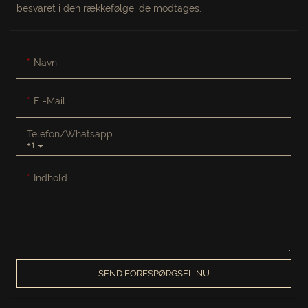
besvaret i den rækkefølge, de modtages.
Navn
E -mail
Telefon/whatsapp
+1
Indhold
SEND FORESPØRGSEL NU