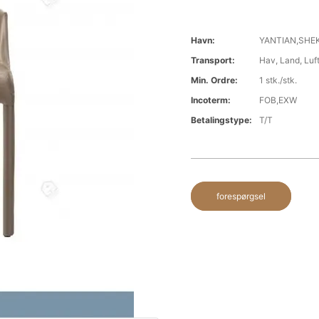
Havn:
YANTIAN,SHE
Transport:
Hav, Land, Luf
Min. Ordre:
1 stk./stk.
Incoterm:
FOB,EXW
Betalingstype:
T/T
forespørgsel