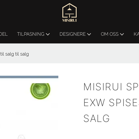
DEL
TILPASNING
DESIGNERE
OM OSS
K
l salg til salg
MISIRUI S
EXW SPISE
SALG