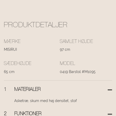
PRODUKTDETALJER
MÆRKE
SAMLET HØJDE
MISIRUI
97 cm
SÆDEHØJDE
MODEL
65 cm
0419 Barstol #M1095
1
MATERIALER
Asketræ, skum med høj densitet, stof
2
FUNKTIONER