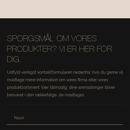
OLEANDRO BAR
OLEANDRO BAR
STOOL #M1053-4
STOOL #M1053-5
ODM/OEM
ODM/OEM
PRODUCENT MISIRUI
PRODUCENT MISIRUI
SPØRGSMÅL OM VORES
PRODUKTER? VI ER HER FOR
DIG.
Udfyld venligst kontaktformularen nedenfor, hvis du gerne vil
modtage mere information om vores firma eller vores
produktsortiment Vær tålmodig, dine anmodninger bliver
besvaret i den rækkefølge, de modtages.
Navn