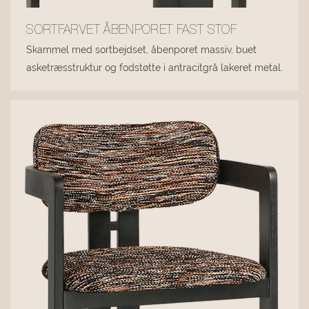
SORTFARVET ÅBENPORET FAST STOF
Skammel med sortbejdset, åbenporet massiv, buet
asketræsstruktur og fodstøtte i antracitgrå lakeret metal.