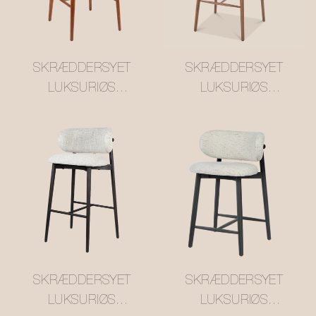
SKRÆDDERSYET
SKRÆDDERSYET
LUKSURIØS
LUKSURIØS
OLEANDRO BAR
OLEANDRO BAR
STOOL #M1053-3
STOOL #M1053-1
ODM/OEM
ODM/OEM
PRODUCENT MISIRUI
PRODUCENT MISIRUI
SKRÆDDERSYET
SKRÆDDERSYET
LUKSURIØS
LUKSURIØS