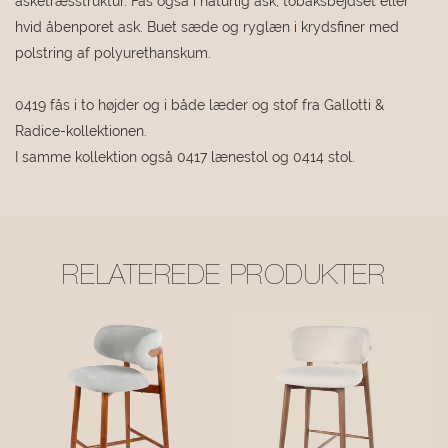
asketræsstruktur. Fås også i naturlig ask, tobaksbejdset eller
hvid åbenporet ask. Buet sæde og ryglæn i krydsfiner med
polstring af polyurethanskum.
0419 fås i to højder og i både læder og stof fra Gallotti &
Radice-kollektionen.
I samme kollektion også 0417 lænestol og 0414 stol.
RELATEREDE PRODUKTER