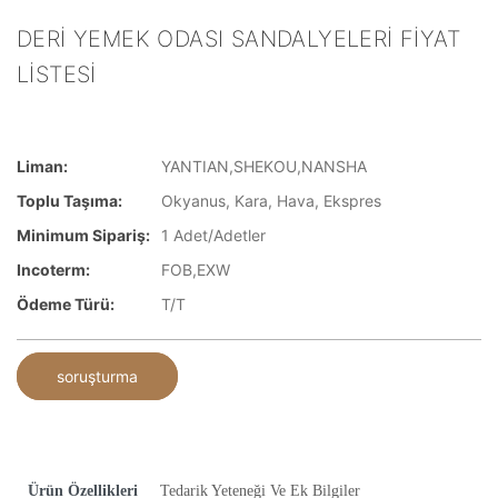
DERI YEMEK ODASI SANDALYELERI FIYAT
LISTESI
Liman:
YANTIAN,SHEKOU,NANSHA
Toplu Taşıma:
Okyanus, Kara, Hava, Ekspres
Minimum Sipariş:
1 Adet/Adetler
Incoterm:
FOB,EXW
Ödeme Türü:
T/T
soruşturma
Ürün Özellikleri
Tedarik Yeteneği Ve Ek Bilgiler