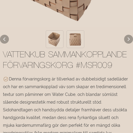
VATTENKUB SAMMANKOPPLANDE
FÖRVARINGSKORG #MSR009
Denna förvaringskorg är tillverkad av dubbelsidigt sadelläder
och har en sammankopplad väv som skapar en tredimensionell
textur som påminner om Water Cube, och blandar sömlöst
slående designestetik med robust strukturellt stöd.
Sidohandtagen och handsydda detaljer framhäver dess utsökta
handgjorda kvalitet, medan dess rena fyrkantiga siluett och
mjuka kardemummafärg gör den perfekt för en mängd olika
inredningsstilar, från modern minimalism till samtida lyx.