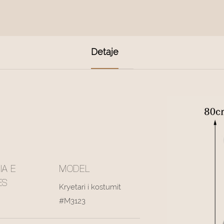
Detaje
IA E
MODEL
ES
Kryetari i kostumit
#M3123