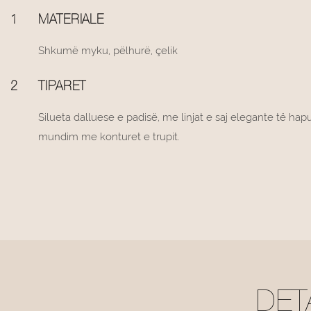
1
MATERIALE
Shkumë myku, pëlhurë, çelik
2
TIPARET
Silueta dalluese e padisë, me linjat e saj elegante të ha
mundim me konturet e trupit.
DET