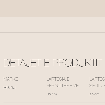
DETAJET E PRODUKTIT
MARKË
LARTËSIA E
LARTËS
PËRGJITHSHME
SEDILJ
MISIRUI
80 cm
50 cm