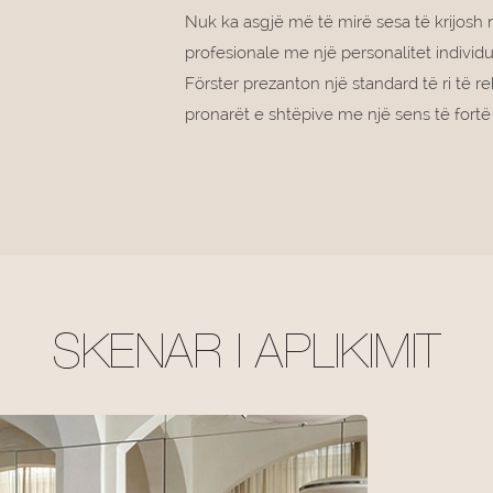
Nuk ka asgjë më të mirë sesa të krijosh 
profesionale me një personalitet individ
Förster prezanton një standard të ri të 
pronarët e shtëpive me një sens të fortë s
SKENAR I APLIKIMIT