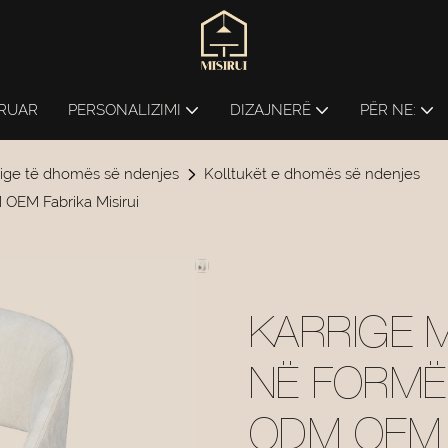
ERUAR
PERSONALIZIMI
DIZAJNERË
PËR NE:
rige të dhomës së ndenjes
Kolltukët e dhomës së ndenjes
 OEM Fabrika Misirui
KARRIGE 
NË FORMË
ODM OEM F