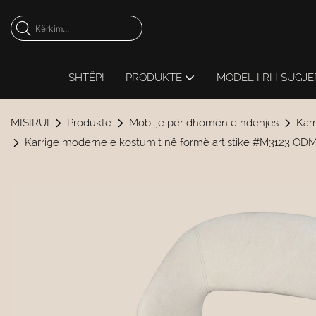
SHTËPI
PRODUKTE
MODEL I RI I SUGJ
MISIRUI
Produkte
Mobilje për dhomën e ndenjes
Kar
Karrige moderne e kostumit në formë artistike #M3123 ODM