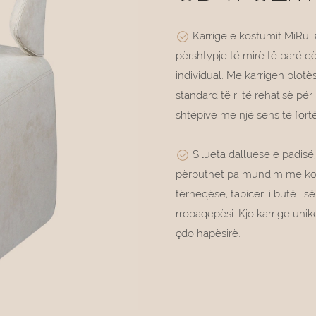
Karrige e kostumit MiRui 
përshtypje të mirë të parë q
individual. Me karrigen plot
standard të ri të rehatisë pë
shtëpive me një sens të fortë s
Silueta dalluese e padisë,
përputhet pa mundim me kontu
tërheqëse, tapiceri i butë i 
rrobaqepësi. Kjo karrige unik
çdo hapësirë.