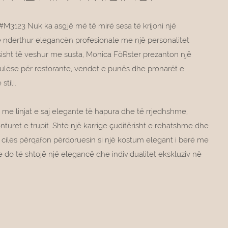
#M3123 Nuk ka asgjë më të mirë sesa të krijoni një
ë ndërthur elegancën profesionale me një personalitet
ësisht të veshur me susta, Monica FöRster prezanton një
r ulëse për restorante, vendet e punës dhe pronarët e
tili.
 me linjat e saj elegante të hapura dhe të rrjedhshme,
ret e trupit. Shtë një karrige çuditërisht e rehatshme dhe
së cilës përqafon përdoruesin si një kostum elegant i bërë me
e do të shtojë një elegancë dhe individualitet ekskluziv në