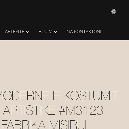
AFTËSITË
BURIM
NA KONTAKTONI
MODERNE E KOSTUMIT
 ARTISTIKE #M3123
ABRIKA MISIRUI