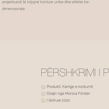
projektuesit të krijojnë konture unike dhe efekte tre-
dimensionale.
PËRSHKRIMI I 
Produkti: Karrige e kostumit
Dizajn nga Monica Förster
I lëshuar:2020