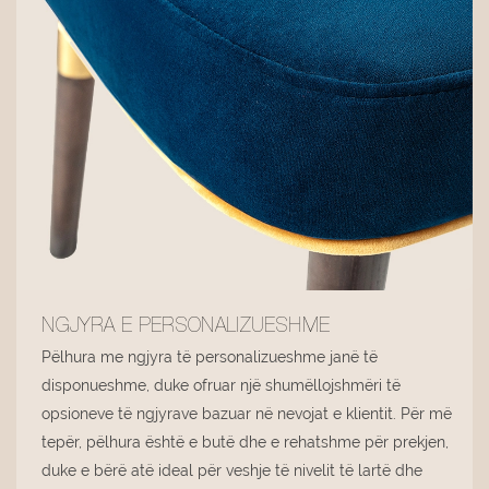
NGJYRA E PERSONALIZUESHME
Pëlhura me ngjyra të personalizueshme janë të
disponueshme, duke ofruar një shumëllojshmëri të
opsioneve të ngjyrave bazuar në nevojat e klientit. Për më
tepër, pëlhura është e butë dhe e rehatshme për prekjen,
duke e bërë atë ideal për veshje të nivelit të lartë dhe