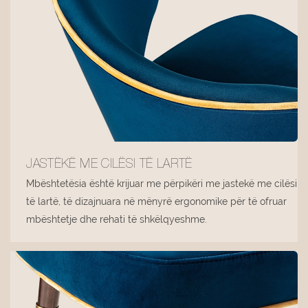
JASTËKË ME CILËSI TË LARTË
Mbështetësia është krijuar me përpikëri me jastekë me cilësi
të lartë, të dizajnuara në mënyrë ergonomike për të ofruar
mbështetje dhe rehati të shkëlqyeshme.