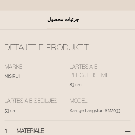
جزئیات محصول
DETAJET E PRODUKTIT
MARKË
LARTËSIA E
PËRGJITHSHME
MISIRUI
83 cm
LARTËSIA E SEDILJES
MODEL
53 cm
Karrige Langston #M2033
1
MATERIALE