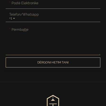
Postë Elektronike
Telefon/whatsapp
+1
Përmbajtje
DËRGONI HETIM TANI