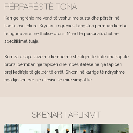
PËRPARËSITË TONA
Karrige ngrënie me vend të veshur me susta dhe përsëri në
kadife ose lëkurë. Kryetari i ngrënies Langston përmban këmbë
të ngurta arre me thekse bronzi Mund të personalizohet në
specifikimet tuaja.
Korniza e saj e zezë me këmbë me shkëlqim të butë dhe kapele
bronzi përmban një tapiceri dhe mbështetëse në një tapiceri
prej kadifeje të gjelbër të errët. Shkoni në karrige të ndryshme
nga kjo seri për një cilësisë së mirë simpatike.
SKENAR I APLIKIMIT