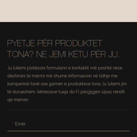
NGRËNIEJE HILTON
NGRËNIEJE ME
#M2252
KANTILEVER ME
POROSI RRJETE
#M2158
PYETJE PËR PRODUKTET
TONA? NE JEMI KËTU PËR JU.
Ju lutemi plotësoni formularin e kontaktit më poshtë nëse
dëshironi të merrni më shumë informacion në lidhje me
kompaninë tonë ose gamën e produkteve tona Ju lutemi jini
të durueshëm, kërkesave tuaja do t'i përgjigjen sipas rendit
që merren.
Emër