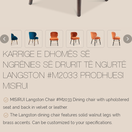
KARRIGE E DHOMËS SË
NGRËNIES SË DRURIT TË NGURTË
LANGSTON #M2033 PRODHUESI
MISIRUI
MISIRUI Langston Chair #M2033 Dining chair with upholstered
seat and back in velvet or leather.
The Langston dining chair features solid walnut legs with
brass accents. Can be customized to your specifications.