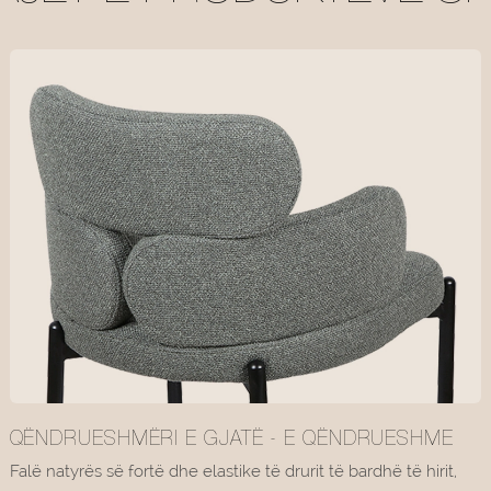
QËNDRUESHMËRI E GJATË - E QËNDRUESHME
Falë natyrës së fortë dhe elastike të drurit të bardhë të hirit,