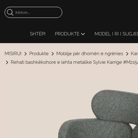
SHTËPI
PRODUKTE
MODEL I RI I SUGJ
MISIRUI
Produkte
Mobilje për dhomën e ngrënies
Kar
Rehati bashkëkohore e lehta metalike Sylvie Karrige #M2154 