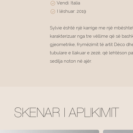
Vendi: Italia
I lëshuar: 2019
Sylvie është një karrige me një mbështe
karakterizuar nga tre vëllime që së bashk
gjeometrike, frymëzimit të artit Déco dh
tubulare e llakuar e zezë, që lehtëson 
sedilja noton në ajër.
SKENAR I APLIKIMIT