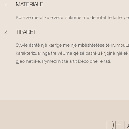
1
MATERIALE
Kornizë metalike e zezë, shkumë me densitet të lartë, pë
2
TIPARET
Sylvie është një karrige me një mbështetëse të rrumbull
karakterizuar nga tre vëllime që së bashku krijojnë një e
gjeometrike, frymëzimit të artit Déco dhe rehati.
DET