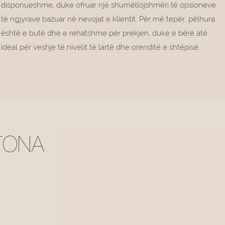
disponueshme, duke ofruar një shumëllojshmëri të opsioneve
të ngjyrave bazuar në nevojat e klientit. Për më tepër, pëlhura
është e butë dhe e rehatshme për prekjen, duke e bërë atë
ideal për veshje të nivelit të lartë dhe orenditë e shtëpisë.
TONA