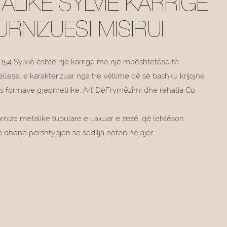
ALIKE SYLVIE KARRIGE
RNIZUESI MISIRUI
2154 Sylvie është një karrige me një mbështetëse të
lëse, e karakterizuar nga tre vëllime që së bashku krijojnë
dis formave gjeometrike, Art DéFrymëzimi dhe rehatia Co.
nizë metalike tubulare e llakuar e zezë, që lehtëson
dhënë përshtypjen se sedilja noton në ajër.