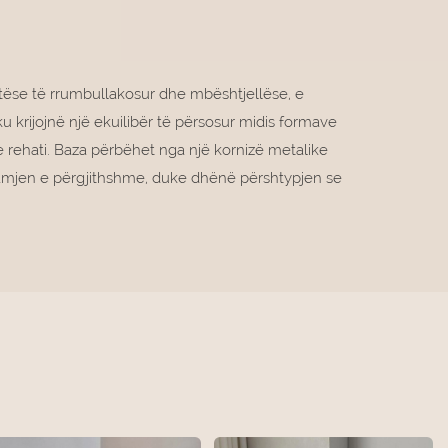
tëse të rrumbullakosur dhe mbështjellëse, e
u krijojnë një ekuilibër të përsosur midis formave
e rehati. Baza përbëhet nga një kornizë metalike
pamjen e përgjithshme, duke dhënë përshtypjen se