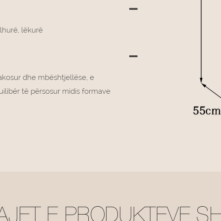
lhurë, lëkurë
akosur dhe mbështjellëse, e
kuilibër të përsosur midis formave
AJET E PRODUKTEVE S