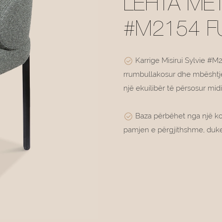
LEHTA MET
#M2154 FU
Karrige Misirui Sylvie #M
rrumbullakosur dhe mbështjel
një ekuilibër të përsosur mi
Baza përbëhet nga një kor
pamjen e përgjithshme, duke 