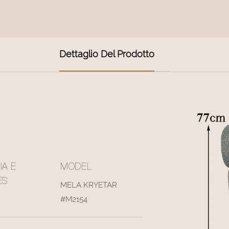
Dettaglio Del Prodotto
IA E
MODEL
ES
MELA KRYETAR
#M2154