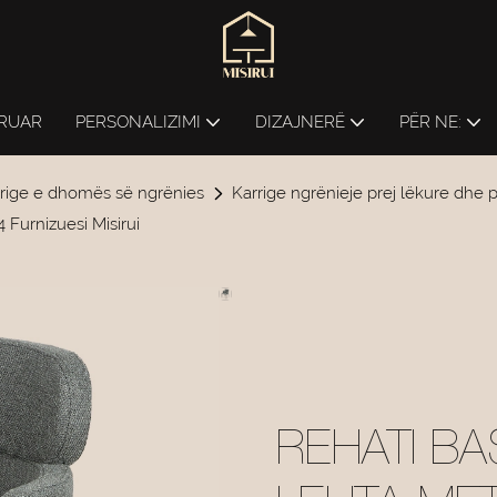
ERUAR
PERSONALIZIMI
DIZAJNERË
PËR NE:
rige e dhomës së ngrënies
Karrige ngrënieje prej lëkure dhe 
Furnizuesi Misirui
REHATI B