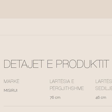
DETAJET E PRODUKTIT
MARKË
LARTËSIA E
LARTËS
PËRGJITHSHME
SEDILJ
MISIRUI
76 cm
46 cm