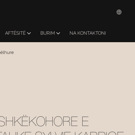
AFTËSITË
BURIM
NA KONTAKTONI
pëlhure
ASHKËKOHORE E