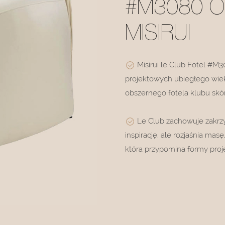
#M3080 
MISIRUI
Misirui le Club Fotel #M
projektowych ubiegłego wie
obszernego fotela klubu skór
Le Club zachowuje zakrzyw
inspirację, ale rozjaśnia mas
która przypomina formy proj