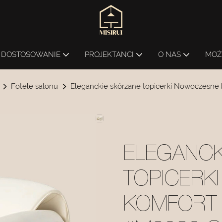
DOSTOSOWANIE
PROJEKTANCI
O NAS
MOŻ
Fotele salonu
Eleganckie skórzane topicerki Nowoczesne
ELEGANCK
TOPICERK
KOMFORT 