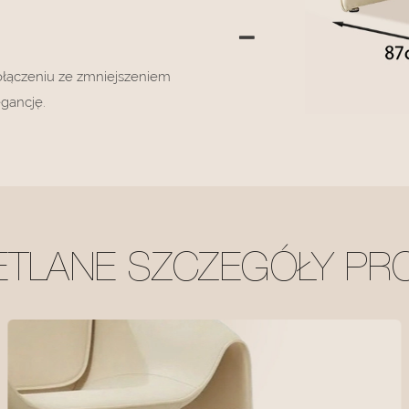
połączeniu ze zmniejszeniem
egancję.
ETLANE SZCZEGÓŁY PR