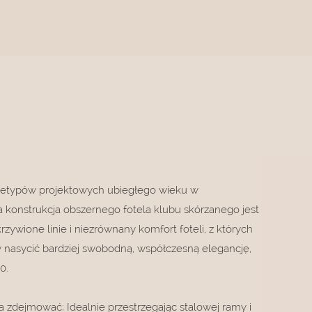
rchetypów projektowych ubiegłego wieku w
 konstrukcja obszernego fotela klubu skórzanego jest
rzywione linie i niezrównany komfort foteli, z których
by nasycić bardziej swobodną, ​​współczesną elegancję,
70.
a zdejmować; Idealnie przestrzegając stalowej ramy i