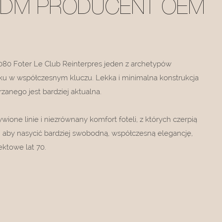
ODM PRODUCENT OEM
3080 Foter Le Club Reinterpres jeden z archetypów
ku w współczesnym kluczu. Lekka i minimalna konstrukcja
zanego jest bardziej aktualna.
ione linie i niezrównany komfort foteli, z których czerpią
ę, aby nasycić bardziej swobodną, ​​współczesną elegancję,
ektowe lat 70.