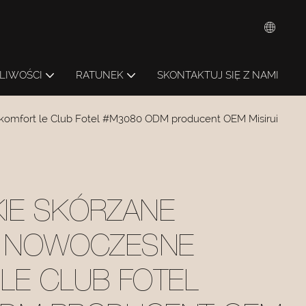
LIWOŚCI
RATUNEK
SKONTAKTUJ SIĘ Z NAMI
 komfort le Club Fotel #M3080 ODM producent OEM Misirui
IE SKÓRZANE
I NOWOCZESNE
LE CLUB FOTEL