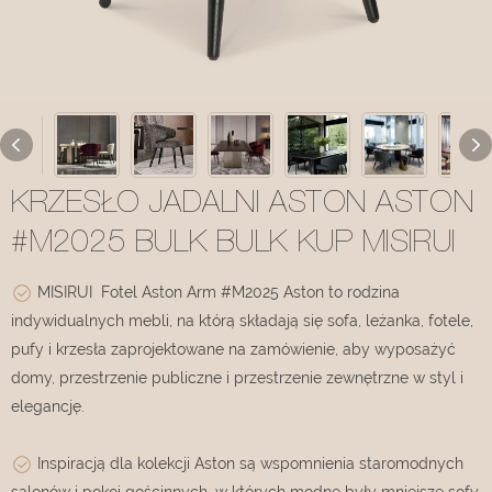
KRZESŁO JADALNI ASTON ASTON
#M2025 BULK BULK KUP MISIRUI
MISIRUI Fotel Aston Arm #M2025 Aston to rodzina
indywidualnych mebli, na którą składają się sofa, leżanka, fotele,
pufy i krzesła zaprojektowane na zamówienie, aby wyposażyć
domy, przestrzenie publiczne i przestrzenie zewnętrzne w styl i
elegancję.
Inspiracją dla kolekcji Aston są wspomnienia staromodnych
salonów i pokoi gościnnych, w których modne były mniejsze sofy