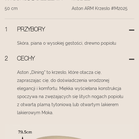
50 cm
Aston ARM Krzesło #M2025
1
PRZYBORY
Skóra, piana o wysokiej gęstości, drewno popiołu
2
CECHY
Aston „Dining” to krzesło, które otacza cię,
zapraszając cię, do doświadczenia wrodzonej
elegancji i komfortu. Miękka wyściełana konstrukcja
spoczywa na zwężających się litych nogach popiołu
z otwartą plamą tytoniową lub otwartym lakierem
lakierowym Moka.