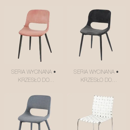
SERIA WYCINANA •
SERIA WYCINANA •
KRZESŁO DO
KRZESŁO DO
JADALNI HILTON NR
JADALNI HILTON NR
M2252-2
M2252-3