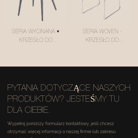
SERIA WYCINANA •
SERIA WOVEN ·
KRZESŁO DO
KRZESŁO DO
JADALNI HILTON NR
JADALNI Z
M2252
WSPORNIKIEM W
KRATKĘ NR M2158
PYTANIA DOTYCZĄCE NASZYCH
PRODUKTÓW? JESTEŚMY TU
DLA CIEBIE.
Wypełnij poniższy formularz kontaktowy, jeśli chcesz
otrzymać więcej informacji o naszej firmie lub zakresu