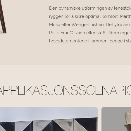
Den dynamiske utformingen av lenestole
ryggen for å sikre optimal komfort. Martha
Moka eller Wenge-finishen. Det ytre av sk
Pelle Frau® skinn eller stoff Utforming
hovedelementene i rammen, begge i støp
APPLIKASJONSSCENARI