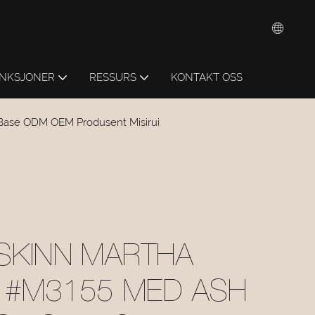
NKSJONER
RESSURS
KONTAKT OSS
Base ODM OEM Produsent Misirui
 SKINN MARTHA
 #M3155 MED ASH