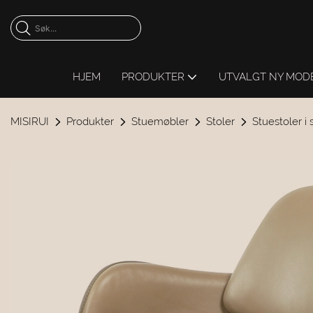
HJEM
PRODUKTER
UTVALGT NY MOD
MISIRUI
Produkter
Stuemøbler
Stoler
Stuestoler i