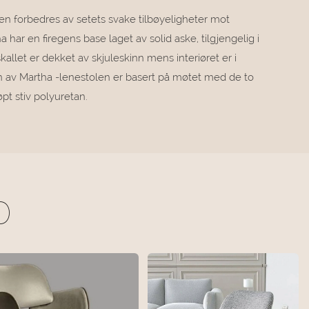
n forbedres av setets svake tilbøyeligheter mot
 har en firegens base laget av solid aske, tilgjengelig i
allet er dekket av skjuleskinn mens interiøret er i
en av Martha -lenestolen er basert på møtet med de to
t stiv polyuretan.
O