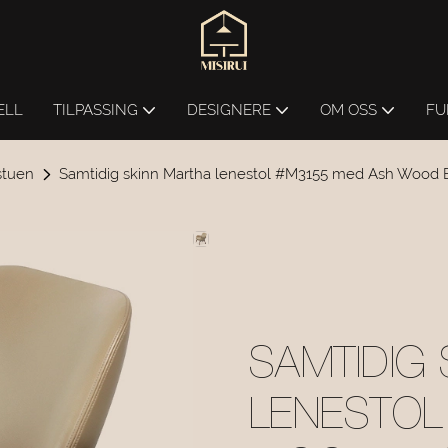
ELL
TILPASSING
DESIGNERE
OM OSS
FU
 stuen
Samtidig skinn Martha lenestol #M3155 med Ash Wood 
SAMTIDIG
LENESTOL