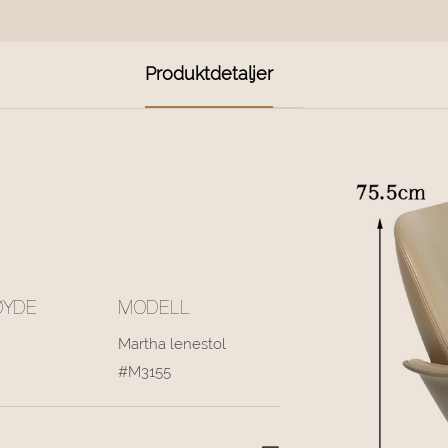
Produktdetaljer
ØYDE
MODELL
Martha lenestol
#M3155