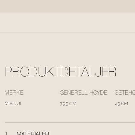
PRODUKTDETALJER
MERKE
GENERELL HØYDE
SETEH
MISIRUI
75.5 CM
45 CM