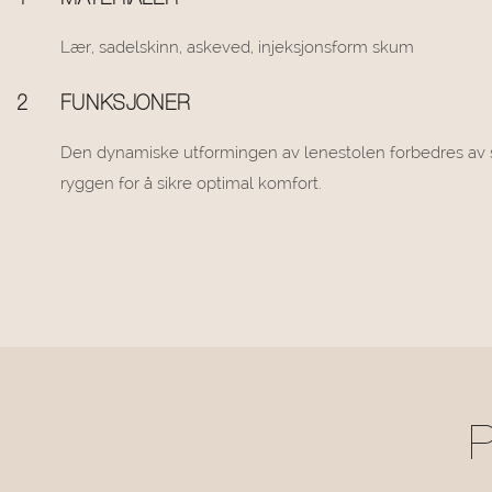
1
MATERIALER
Lær, sadelskinn, askeved, injeksjonsform skum
2
FUNKSJONER
Den dynamiske utformingen av lenestolen forbedres av s
ryggen for å sikre optimal komfort.