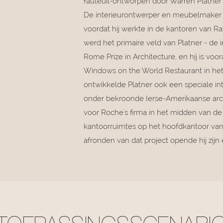
fauteuil-ontworpen door Warren Platner 
De interieurontwerper en meubelmaker s
voordat hij werkte in de kantoren van R
werd het primaire veld van Platner - de
Rome Prize in Architecture, en hij is v
Windows on the World Restaurant in het o
ontwikkelde Platner ook een speciale in
onder bekroonde Ierse-Amerikaanse arch
voor Roche's firma in het midden van de
kantoorruimtes op het hoofdkantoor van 
afronden van dat project opende hij zijn 