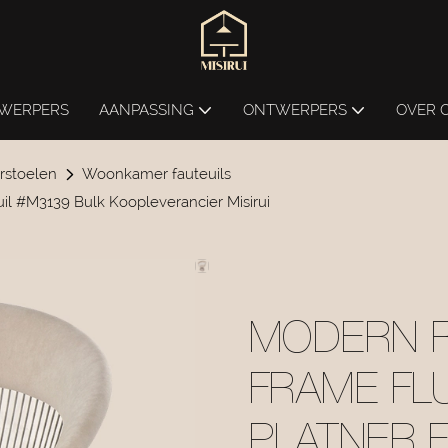
NWERPERS
AANPASSING
ONTWERPERS
OVER 
stoelen
Woonkamer fauteuils
uil #M3139 Bulk Koopleverancier Misirui
MODERN R
FRAME FL
PLATNER 