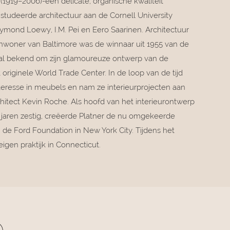
(1919–2006)-een delicate, organische kwaliteit
tudeerde architectuur aan de Cornell University
aymond Loewy, I.M. Pei en Eero Saarinen. Architectuur
 inwoner van Baltimore was de winnaar uit 1955 van de
ooral bekend om zijn glamoureuze ontwerp van de
riginele World Trade Center. In de loop van de tijd
teresse in meubels en nam ze interieurprojecten aan
itect Kevin Roche. Als hoofd van het interieurontwerp
 jaren zestig, creëerde Platner de nu omgekeerde
de Ford Foundation in New York City. Tijdens het
eigen praktijk in Connecticut.