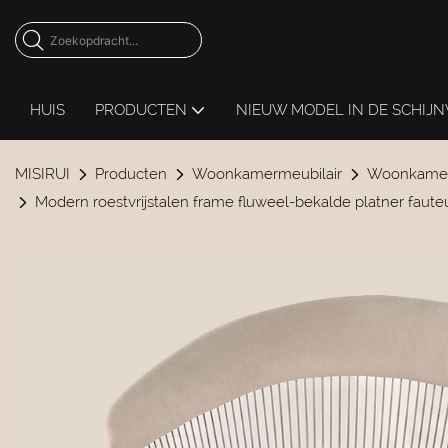
HUIS
PRODUCTEN
NIEUW MODEL IN DE SCHIJ
MISIRUI
Producten
Woonkamermeubilair
Woonkamer
Modern roestvrijstalen frame fluweel-bekalde platner faute