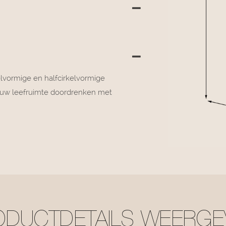
lvormige en halfcirkelvormige
uk uw leefruimte doordrenken met
ODUCTDETAILS WEERGE