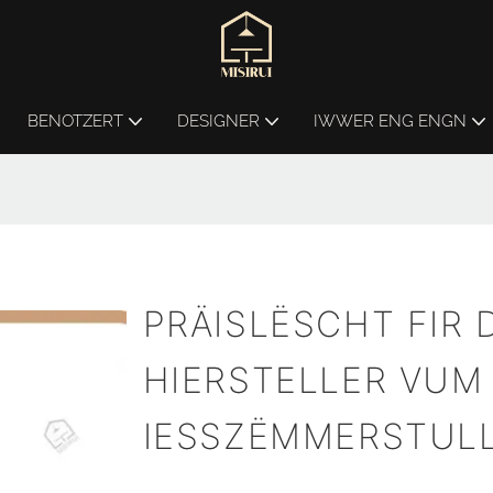
BENOTZERT
DESIGNER
IWWER ENG ENGN
PRÄISLËSCHT FIR 
HIERSTELLER VUM
IESSZËMMERSTUL