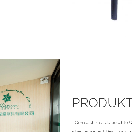
PRODUK
- Gemaach mat de beschte Qu
- Eenzegaartegt Design an E