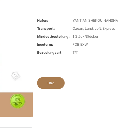
Hafen:
YANTIAN,SHEKOU,NANSHA
Transport:
Ozean, Land, Loft, Express
Mindestbestellung:
1 Stéck/Stécker
Incoterm:
FOB,EXW
Bezuelungsart:
T/T
Ufro