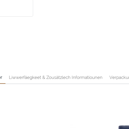
r
Liwwerfäegkeet & Zousätzlech Informatiounen
Verpacku