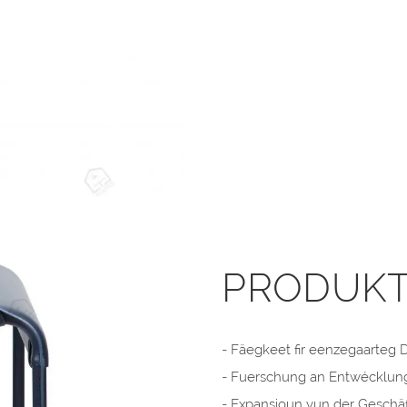
PRODUKT
- Fäegkeet fir eenzegaarteg
- Fuerschung an Entwécklun
- Expansioun vun der Geschäf