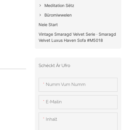
Meditation Sëtz
Büromiwwelen
Neie Start
Vintage Smaragd Velvet Serie · Smaragd
Velvet Luxus Haven Sofa #M5018
Schéckt Är Ufro
Numm Vum Numm
E-Mailin
Inhalt