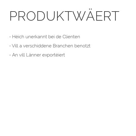
PRODUKTWÄERT
- Héich unerkannt bei de Clienten
- Vill a verschiddene Branchen benotzt
- An vill Länner exportéiert