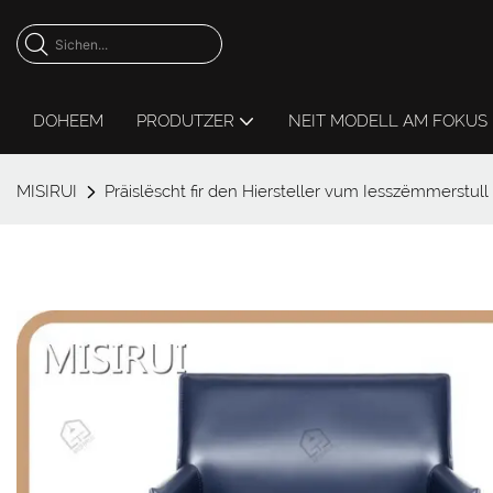
DOHEEM
PRODUTZER
NEIT MODELL AM FOKUS
MISIRUI
Präislëscht fir den Hiersteller vum Iesszëmmerstull