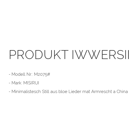
PRODUKT IWWERSI
- Modell Nr.: M2075#
- Mark: MISIRUI
- Minimalistesch Still aus bloe Lieder mat Armrescht a China