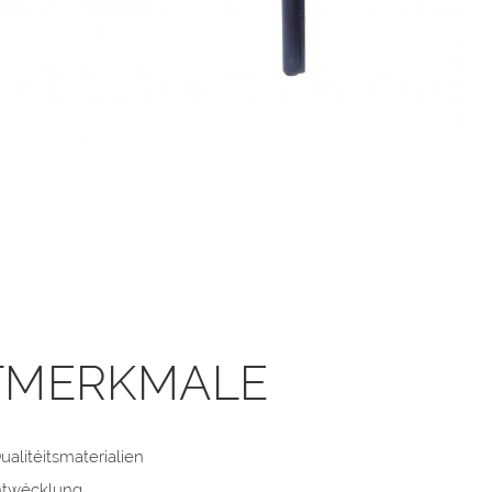
TMERKMALE
alitéitsmaterialien
ntwécklung