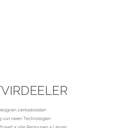
VIRDEELER
 Designen z'entwéckelen
g vun neien Technologien
tswelt a ville Regiounen a Länner