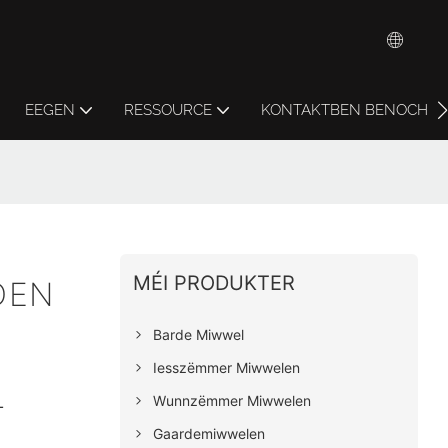
EEGEN
RESSOURCE
KONTAKTBEN BENOCH
MÉI PRODUKTER
DEN
Barde Miwwel
Iesszëmmer Miwwelen
L
Wunnzëmmer Miwwelen
Gaardemiwwelen