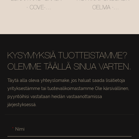
· COVE-
OELMA ·
MODULAARINEN
MUSTEKEHYSTETTY
SOHVA
ROTTINKIKUISMATUO
#MSR2408020
LI #M5061
KYSYMYKSIÄ TUOTTEISTAMME?
OLEMME TÄÄLLÄ SINUA VARTEN.
Täytä alla oleva yhteyslomake, jos haluat saada lisätietoja
yrityksestämme tai tuotevalikoimastamme Ole kärsivällinen,
pyyntöihisi vastataan heidän vastaanottamissa
järjestyksessä.
Nimi