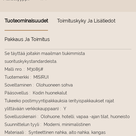
Tuoteominaisuudet
Toimituskyky Ja Lisätiedot
Pakkaus Ja Toimitus
Se täyttää joitakin maailman tiukimmista
suorituskykystandardeista.
Malli nro.
:
M3085#
Tuotemerkki
:
MISIRUI
Soveltaminen
:
Olohuoneen sohva
Pääsovellus
:
Kodin huonekalut
Tukeeko postimyyntipakkauksia (erityispakkaukset rajat
ylittävään verkkokauppaan)
:
Y
Sovellusskenairi
:
Olohuone, hotelli, vapaa -ajan tilat, huoneisto
Suunnittelun tyyli
:
Moderni, minimalistinen
Materiaali
:
Synteettinen nahka, aito nahka, kangas