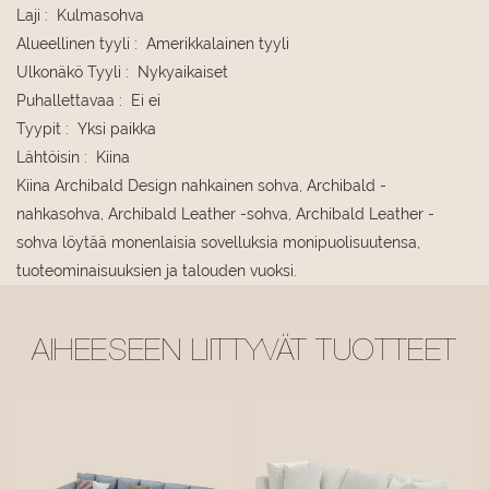
Laji
:
Kulmasohva
Alueellinen tyyli
:
Amerikkalainen tyyli
Ulkonäkö Tyyli
:
Nykyaikaiset
Puhallettavaa
:
Ei ei
Tyypit
:
Yksi paikka
Lähtöisin
:
Kiina
Kiina Archibald Design nahkainen sohva, Archibald -
nahkasohva, Archibald Leather -sohva, Archibald Leather -
sohva löytää monenlaisia ​​sovelluksia monipuolisuutensa,
tuoteominaisuuksien ja talouden vuoksi.
AIHEESEEN LIITTYVÄT TUOTTEET