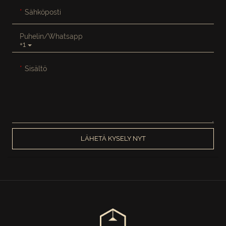
Sähköposti
Puhelin/whatsapp
+1
Sisältö
LÄHETÄ KYSELY NYT