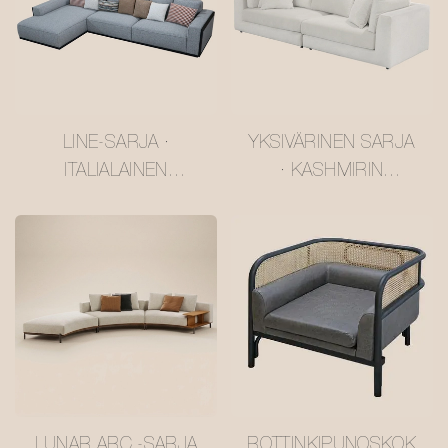
LINE-SARJA ·
YKSIVÄRINEN SARJA
ITALIALAINEN
· KASHMIRIN
HARMAAKARHUSOH
KALTAINEN
VA #MSR2408029
LEHTIKUUSISOHVA
#MSR2408028
LUNAR ARC -SARJA
ROTTINKIPUNOSKOK