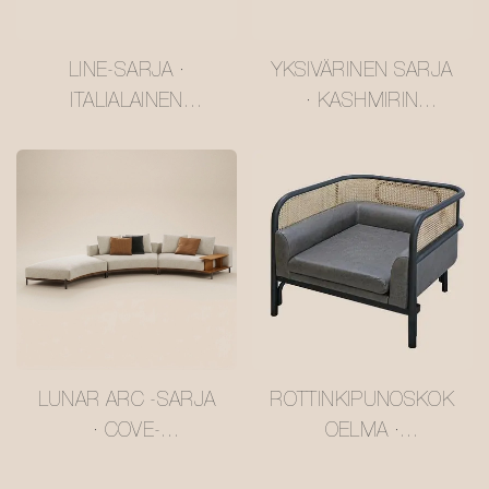
LINE-SARJA ·
YKSIVÄRINEN SARJA
ITALIALAINEN
· KASHMIRIN
HARMAAKARHUSOH
KALTAINEN
VA #MSR2408029
LEHTIKUUSISOHVA
#MSR2408028
LUNAR ARC -SARJA
ROTTINKIPUNOSKOK
· COVE-
OELMA ·
MODULAARINEN
MUSTEKEHYSTETTY