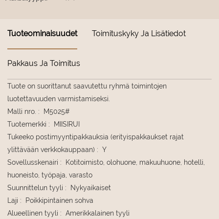
Tuoteominaisuudet
Toimituskyky Ja Lisätiedot
Pakkaus Ja Toimitus
Tuote on suorittanut saavutettu ryhmä toimintojen
luotettavuuden varmistamiseksi.
Malli nro.
:
M5025#
Tuotemerkki
:
MIISIRUI
Tukeeko postimyyntipakkauksia (erityispakkaukset rajat
ylittävään verkkokauppaan)
:
Y
Sovellusskenairi
:
Kotitoimisto, olohuone, makuuhuone, hotelli,
huoneisto, työpaja, varasto
Suunnittelun tyyli
:
Nykyaikaiset
Laji
:
Poikkipintainen sohva
Alueellinen tyyli
:
Amerikkalainen tyyli