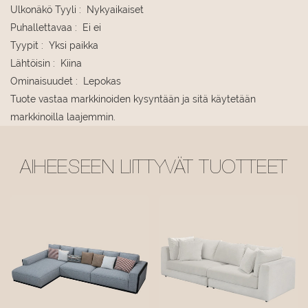
Ulkonäkö Tyyli
:
Nykyaikaiset
Puhallettavaa
:
Ei ei
Tyypit
:
Yksi paikka
Lähtöisin
:
Kiina
Ominaisuudet
:
Lepokas
Tuote vastaa markkinoiden kysyntään ja sitä käytetään
markkinoilla laajemmin.
AIHEESEEN LIITTYVÄT TUOTTEET