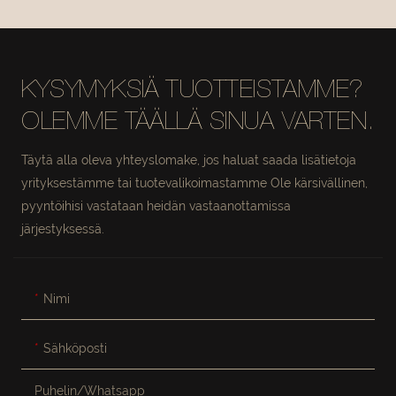
SOHVA
ROTTINKIKUISMATUO
#MSR2408020
LI #M5061
KYSYMYKSIÄ TUOTTEISTAMME?
OLEMME TÄÄLLÄ SINUA VARTEN.
Täytä alla oleva yhteyslomake, jos haluat saada lisätietoja
yrityksestämme tai tuotevalikoimastamme Ole kärsivällinen,
pyyntöihisi vastataan heidän vastaanottamissa
järjestyksessä.
Nimi
Sähköposti
Puhelin/whatsapp