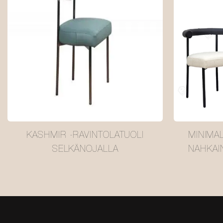
KASHMIR -RAVINTOLATUOLI
MINIMA
SELKÄNOJALLA
NAHKAI