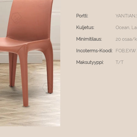
Portti:
YANTIAN
Kuljetus:
Ocean, Lan
Minimitilaus:
20 osaa/k
Incoterms-Koodi:
FOB,EXW
Maksutyyppi:
T/T