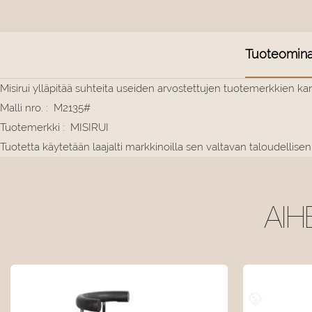
Tuoteomina
Misirui ylläpitää suhteita useiden arvostettujen tuotemerkkien k
Malli nro.
:
M2135#
Tuotemerkki
:
MISIRUI
Tuotetta käytetään laajalti markkinoilla sen valtavan taloudellisen
AIH