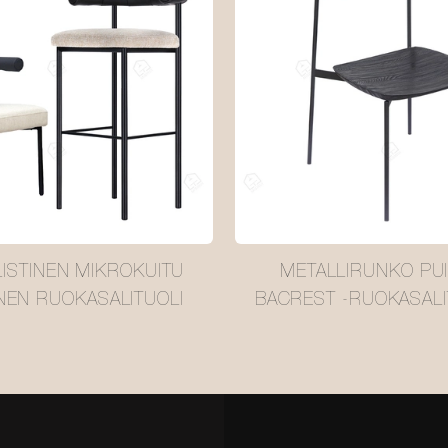
LISTINEN MIKROKUITU
METALLIRUNKO PU
NEN RUOKASALITUOLI
BACREST -RUOKASALI