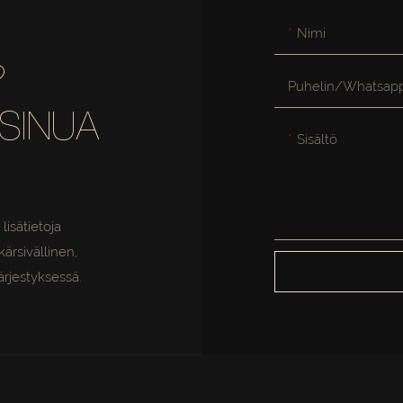
Nimi
?
Puhelin/whatsap
SINUA
Sisältö
lisätietoja
ärsivällinen,
ärjestyksessä.