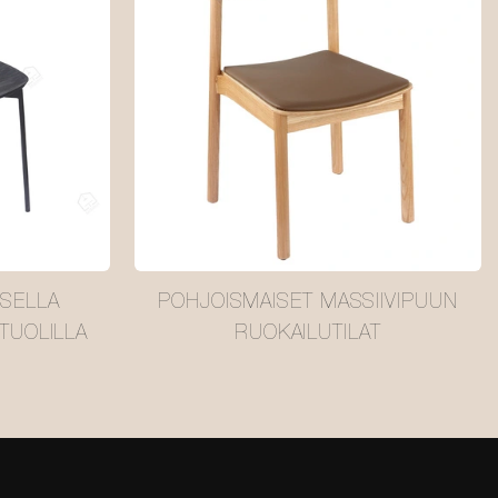
ISELLA
POHJOISMAISET MASSIIVIPUUN
TUOLILLA
RUOKAILUTILAT