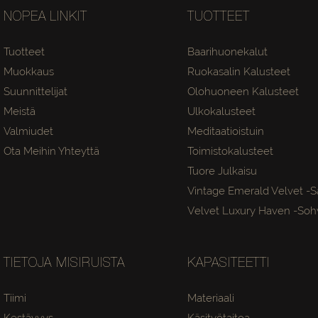
NOPEA LINKIT
TUOTTEET
Tuotteet
Baarihuonekalut
Muokkaus
Ruokasalin Kalusteet
Suunnittelijat
Olohuoneen Kalusteet
Meistä
Ulkokalusteet
Valmiudet
Meditaatioistuin
Ota Meihin Yhteyttä
Toimistokalusteet
Tuore Julkaisu
Vintage Emerald Velvet -sa
Velvet Luxury Haven -so
TIETOJA MISIRUISTA
KAPASITEETTI
Tiimi
Materiaali
Kestävyys
Käsityötaitoa