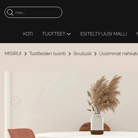
KOTI
TUOTTEET
ESITELTY UUSI MALLI
MISIRUI
Tuotteiden tuonti
Sivutuoli
Uusimmat nahkatu