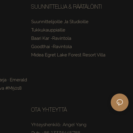
SUUNNITTELIJA & RÄÄTÄLÖINTI
Suunnittelijoille Ja Studioille
Tukkukauppiaille
Baari Kar -ravintola
Goodthai -ravintola
Midea Egret Lake Forest Resort Villa
rja · Emerald
hva #M5018
OTA YHTEYTTÄ
Yhteyshenkilö: Angel Yang
Puh: +86 13336445788