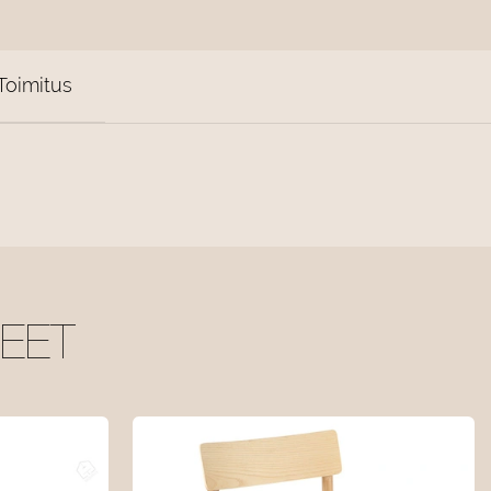
Toimitus
TEET