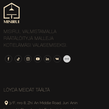
MISIRUI, VALMISTAMALLA
RÄÄTÄLÖITYJÄ MALLEJA
KOTIELÄMÄSI VALAISEMISEKSI.
LÖYDÄ MEIDÄT TÄÄLTÄ
3/F, nro 8, Zhi' An Middle Road, Jun' Anin