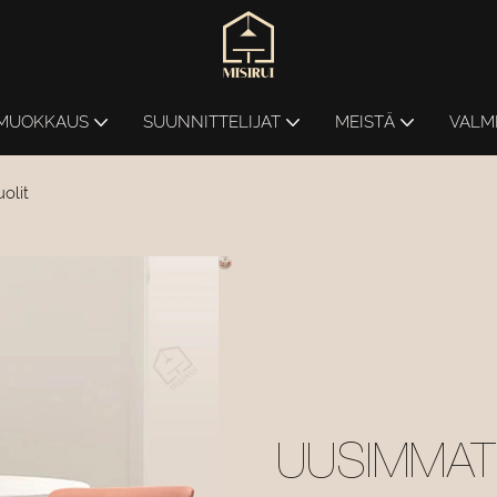
MUOKKAUS
SUUNNITTELIJAT
MEISTÄ
VALM
olit
UUSIMMAT