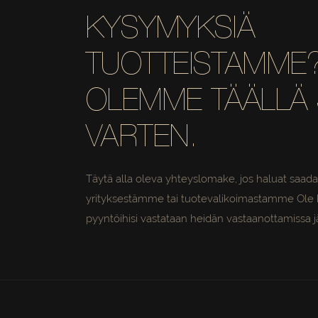
KYSYMYKSIÄ
TUOTTEISTAMME
OLEMME TÄÄLLÄ 
VARTEN.
Täytä alla oleva yhteyslomake, jos haluat saada 
yrityksestämme tai tuotevalikoimastamme Ole k
pyyntöihisi vastataan heidän vastaanottamissa j