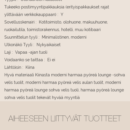
Tukeeko postimyyntipakkauksia (erityispakkaukset rajat
ylittävään verkkokauppaan)
:
Y
Sovellusskenairi
:
Kotitoimisto, olohuone, makuuhuone,
ruokailutila, toimistorakennus, hotelli, muu kotibaari
Suunnittelun tyyli
:
Minimalistinen, moderni
Ulkonäkö Tyyli
:
Nykyaikaiset
Laji
:
Vapaa -ajan tuoli
Voidaanko se taittaa
:
Ei ei
Lähtöisin
:
Kiina
Hyvä materiaali Kiinasta moderni harmaa pyöreä lounge -sohva
velis tuolit, moderni harmaa pyöreä velis aulan tuolit, moderni
harmaa pyöreä lounge sohva velis tuoli, harmaa pyöreä lounge
sohva velis tuolit tekevät hyvää myyntiä
AIHEESEEN LIITTYVÄT TUOTTEET