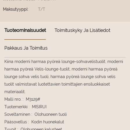
Maksutyyppi:
T/T
Tuoteominaisuudet
Toimituskyky Ja Lisätiedot
Pakkaus Ja Toimitus
Kiina moderni harmaa pyöreä lounge-sohvavelistuolit, moderni
harmaa pyöreä Velis-lounge-tuolit, moderni harmaa pyöreä
lounge sohva velis tuoli, harmaa pyöreä lounge sohva velis
tuolit valmistavat luotettavien toimittajien ensiluokkaiset
materiaalit.
Malli nro.
:
M3129#
Tuotemerkki
:
MISIRUI
Soveltaminen
:
Olohuoneen tuoli
Pääsovellus
:
Kodin huonekalut
Tyypit
:
Olohuoneen kalusteet