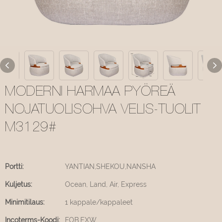
MODERNI HARMAA PYÖREÄ
NOJATUOLISOHVA VELIS-TUOLIT
M3129#
Portti:
YANTIAN,SHEKOU,NANSHA
Kuljetus:
Ocean, Land, Air, Express
Minimitilaus:
1 kappale/kappaleet
Incoterms-Koodi:
FOB,EXW