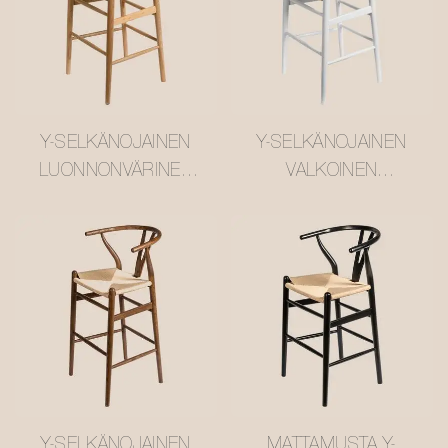
Y-SELKÄNOJAINEN
Y-SELKÄNOJAINEN
LUONNONVÄRINEN
VALKOINEN
MASSIIVISAARNIPUIN
MASSIIVISAARNIPUIN
EN BAARIJAKKARA
EN BAARITUOLI
PUNOTULLA
PUNOTULLA
ROTTINKI-
ROTTINKI-
ISTUIMELLA
ISTUIMELLA
#M1089-4
#M1089-2
Y-SELKÄNOJAINEN
MATTAMUSTA Y-