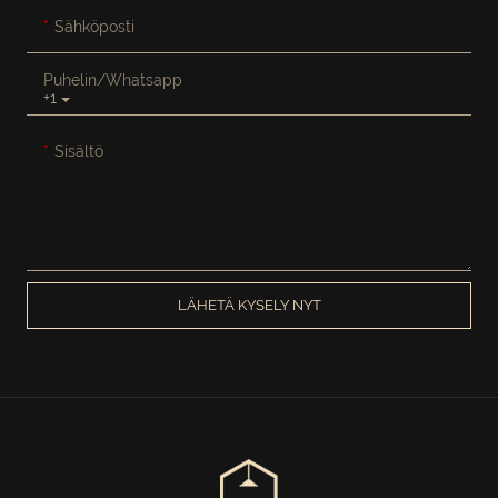
Sähköposti
Puhelin/whatsapp
+1
Sisältö
LÄHETÄ KYSELY NYT