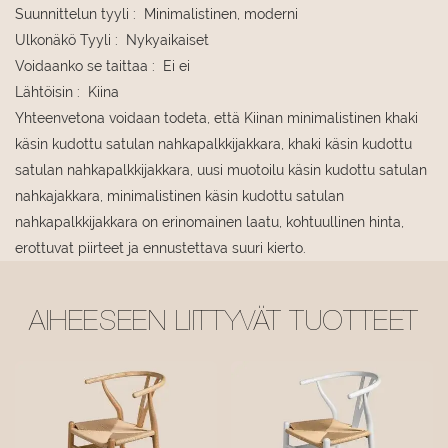
Suunnittelun tyyli
:
Minimalistinen, moderni
Ulkonäkö Tyyli
:
Nykyaikaiset
Voidaanko se taittaa
:
Ei ei
Lähtöisin
:
Kiina
Yhteenvetona voidaan todeta, että Kiinan minimalistinen khaki
käsin kudottu satulan nahkapalkkijakkara, khaki käsin kudottu
satulan nahkapalkkijakkara, uusi muotoilu käsin kudottu satulan
nahkajakkara, minimalistinen käsin kudottu satulan
nahkapalkkijakkara on erinomainen laatu, kohtuullinen hinta,
erottuvat piirteet ja ennustettava suuri kierto.
AIHEESEEN LIITTYVÄT TUOTTEET