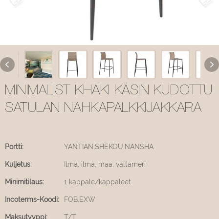
MINIMALIST KHAKI KÄSIN KUDOTTU
SATULAN NAHKAPALKKIJAKKARA
Portti:
YANTIAN,SHEKOU,NANSHA
Kuljetus:
Ilma, ilma, maa, valtameri
Minimitilaus:
1 kappale/kappaleet
Incoterms-Koodi:
FOB,EXW
Maksutyyppi:
T/T