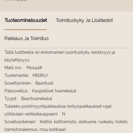
Tuoteominaisuudet
Toimituskyky Ja Lisätiedot
Pakkaus Ja Toimitus
Tällä tuotteella on erinomainen suorituskyky, kestävyys ja
käytettävyys.
Malli nro.
:
M1044#
Tuotemerkki
:
MISIRUI
Soveltaminen
:
Baarituoli
Pääsovellus
:
Kaupalliset huonekalut
Tyypit
:
Baarihuonekalut
Tukeeko postimyyntipakkauksia (erityispakkaukset rajat
ylittävään verkkokauppaan)
:
N
Sovellusskenairi
:
Keittiö, kotitoimisto, olohuone, ruokailu, hotelli,
toimistorakennus, muu kotibaari