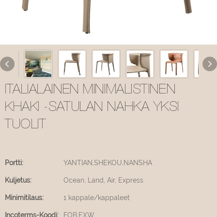
ITALIALAINEN MINIMALISTINEN
KHAKI -SATULAN NAHKA YKSI
TUOLIT
Portti:
YANTIAN,SHEKOU,NANSHA
Kuljetus:
Ocean, Land, Air, Express
Minimitilaus:
1 kappale/kappaleet
Incoterms-Koodi:
FOB,EXW