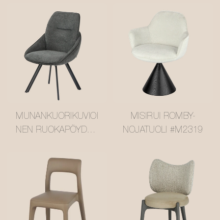
MUNANKUORIKUVIOI
MISIRUI ROMBY-
NEN RUOKAPÖYDÄN
NOJATUOLI #M2319
TUOLI M2258