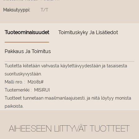
Maksutyyppi:
T/T
Tuoteominaisuudet
Toimituskyky Ja Lisätiedot
Pakkaus Ja Toimitus
Tuotetta kiitetään vahvasta käytettävyydestään ja tasaisesta
suorituskyvystään.
Malli nro.
:
M2081#
Tuotemerkki
:
MISIRUI
Tuotteet tunnetaan maailmanlaajuisesti, ja niitä löytyy monista
paikoista.
AIHEESEEN LIITTYVÄT TUOTTEET