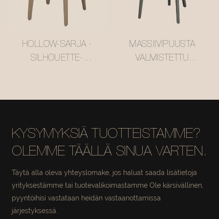
HOLLOW-SARJA ·
MASSIIVIPUUSTA
SILHOUETTE-
VALMISTETTU
RUOKATUOLI
YKSIVÄRINEN SARJA
#M2511
• Π-MUOTOINEN
RUOKAPÖYDÄN
TUOLI #M2378
KYSYMYKSIÄ TUOTTEISTAMME?
OLEMME TÄÄLLÄ SINUA VARTEN.
Täytä alla oleva yhteyslomake, jos haluat saada lisätietoja
yrityksestämme tai tuotevalikoimastamme Ole kärsivällinen,
pyyntöihisi vastataan heidän vastaanottamissa
järjestyksessä.